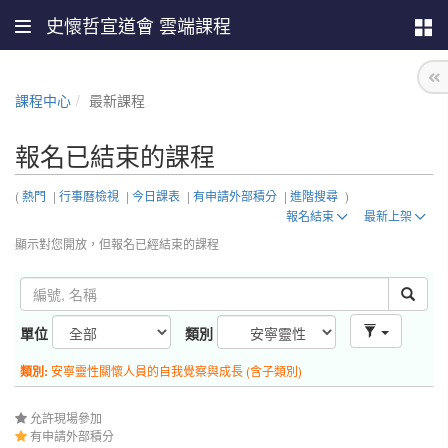
史懷哲宣道會 雲端課程
課程中心
最新課程
報名已結束的課程
(
熱門
|
行事曆檢視
|
今日課表
|
有申請外部積分
|
進階搜尋
)
報名結束
最新上架
顯示對您開放，但報名已經結束的課程
單位
類別
類別:
安寧靈性關懷人員的自我覺察與成長 (含子類別)
允許現場參加
有申請外部積分