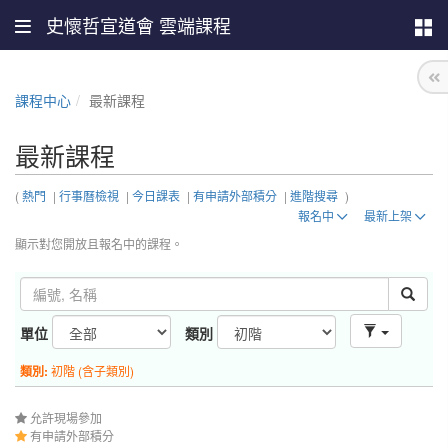
史懷哲宣道會 雲端課程
課程中心
最新課程
最新課程
(
熱門
|
行事曆檢視
|
今日課表
|
有申請外部積分
|
進階搜尋
)
報名中
最新上架
顯示對您開放且報名中的課程。
單位
類別
類別:
初階 (含子類別)
允許現場參加
有申請外部積分