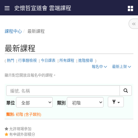
史懷哲宣道會 雲端課程
課程中心
最新課程
最新課程
(
熱門
|
行事曆檢視
|
今日課表
|
所有課程
|
進階搜尋
)
報名中
最新上架
顯示對您開放且報名中的課程。
單位
類別
類別:
初階 (含子類別)
允許現場參加
有申請外部積分