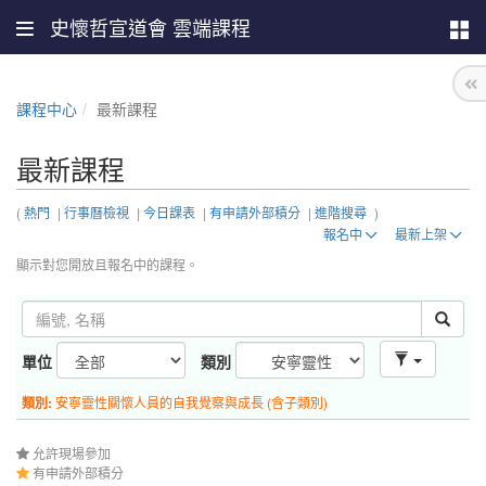
史懷哲宣道會 雲端課程
課程中心
最新課程
最新課程
(
熱門
|
行事曆檢視
|
今日課表
|
有申請外部積分
|
進階搜尋
)
報名中
最新上架
顯示對您開放且報名中的課程。
單位
類別
類別:
安寧靈性關懷人員的自我覺察與成長 (含子類別)
允許現場參加
有申請外部積分