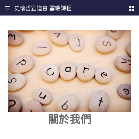
史懷哲宣道會 雲端課程
關於我們