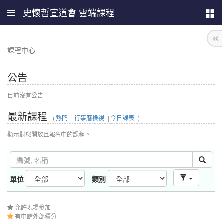
史懷哲宣道會 雲端課程
課程中心
公告
目前沒有公告
最新課程
(
熱門
|
行事曆檢視
|
今日課表
)
顯示對您開放且報名中的課程。
單位
類別
允許現場參加
有申請外部積分