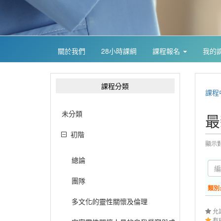
關於我們
28小時課綱
課程報名
我的
課程分類
課程
未分類
最
初階
顯示
總論
團隊
類別
多文化的靈性關懷及倫理
允
有