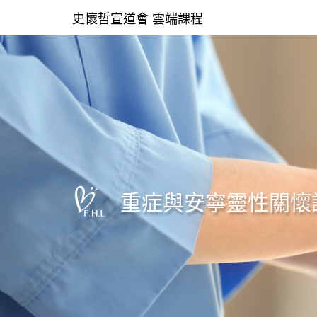
史懷哲宣道會 雲端課程
重症與安寧靈性關懷