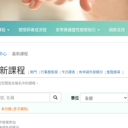
課程
關懷師養成流程
安寧療護靈性關懷指引
捐款支持
中心
最新課程
新課程
(
熱門
|
行事曆檢視
|
今日課表
|
有申請外部積分
|
進階搜尋
)
對您開放且報名中的課程。
單位
:
未分類 (含子類別)
許現場參加
申請外部積分